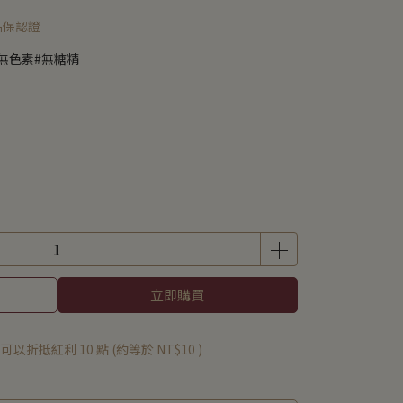
際品保認證
無色素#無糖精
立即購買
 」可以折抵紅利
10
點 (約等於
NT$10
)