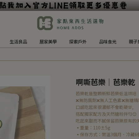
生活良品
居家美學
探索戶外
品味食光
親子
啊嘶芭樂｜芭樂乾
芭樂乾是整顆新鮮芭樂低溫烘培
❌無防腐劑❌無人工色素❌無糖精
口感吃起來很濃郁不會乾硬💯,
搭配獨家配方及天然糖粉拌勻😉
吃起來甜而不膩保留芭樂原有的天
▪️重量：110±5g
▪保存方式：常溫3個月、冷藏6