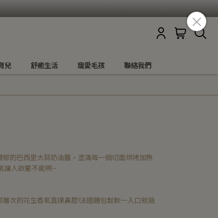
育兒
舒癒生活
寵愛毛孩
聯絡我們
濃郁的巴西里大蒜奶油醬，塗滿每一個切面烘烤加熱
氣讓人欲罷不能啊~
郁層次的花生香氣直撲鼻腔!法國麵包鬆軟一入口就融