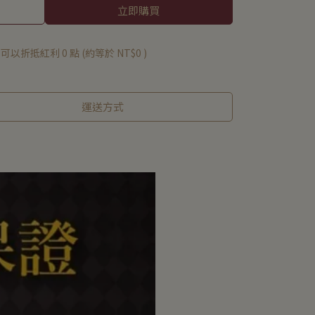
立即購買
 」可以折抵紅利
0
點 (約等於
NT$0
)
運送方式