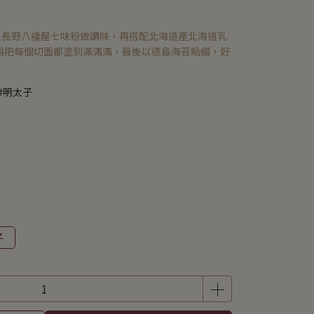
，以長野八襎屋七味粉做調味，再搭配北海道產北海道乳
再把每個切面都塗到滿滿滿，最後以德島海苔點綴，好
#明太子
子