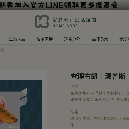
生活良品
居家美學
探索戶外
品味食光
親子
普斯
查理布朗｜湯普斯
大蒜
團購銷售冠軍湯普斯大蒜麵包，
爾後後呈現金黃色的切面 濃郁香
花生
濃郁花生醬汁搭配法國麵包，濃
化!