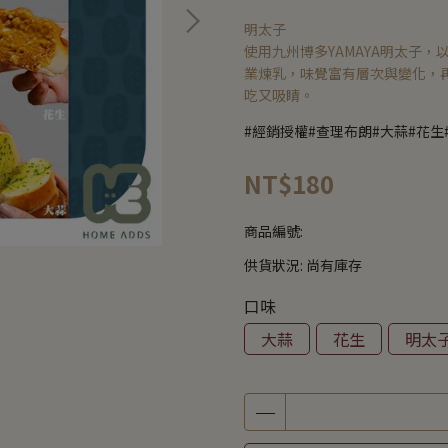
明太子
使用九州博多YAMAYA明太子
業煉乳，味覺富有層次與變化，
吃又吸睛。
#經銷授權#查理布朗#大蒜#花生
NT$180
商品編號:
供貨狀況:
尚有庫存
口味
大蒜
花生
明太