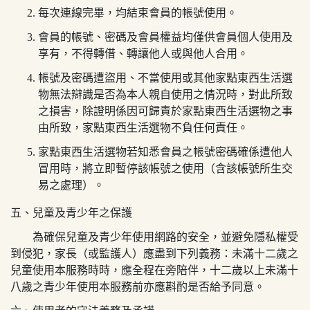
每次連線完畢，均結束會員的帳號使用。
會員的帳號、密碼及會員權益均僅供會員個人使用及
享有，不得轉借、轉讓他人或與他人合用。
帳號及密碼遭盜用、不當使用或其他
家點東西生活選
物
無法辯識是否為本人親自使用之情況時，對此所致
之損害，除證明係因可歸責於
家點東西生活選物
之事
由所致，
家點東西生活選物
不負任何責任。
家點東西生活選物
若知悉會員之帳號密碼確係遭他人
冒用時，將立即暫停該帳號之使用（含該帳號所生交
易之處理）。
五、兒童及青少年之保護
為確保兒童及青少年使用網路的安全，並避免隱私權受
到侵犯，家長（或監護人）應盡到下列義務：未滿十二歲之
兒童使用本服務時時，應全程在旁陪伴，十二歲以上未滿十
八歲之青少年使用本服務前亦應斟酌是否給予同意。