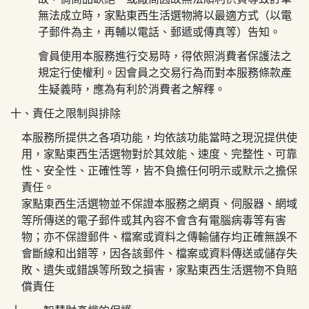
無法成立時，
家點東西生活選物
將以最適方式（以電
子郵件為主，再輔以電話、郵遞或傳真等）告知。
會員使用本服務進行交易時，得依照消費者保護法之
規定行使權利。因會員之交易行為而對本服務條款產
生疑義時，應為有利於消費者之解釋。
十、責任之限制與排除
本服務所提供之各項功能，均依該功能當時之現況提供使
用，
家點東西生活選物
對於其效能、速度、完整性、可靠
性、安全性、正確性等，皆不負擔任何明示或默示之擔保
責任。
家點東西生活選物
並不保證本服務之網頁、伺服器、網域
等所傳送的電子郵件或其內容不會含有電腦病毒等有害
物；亦不保證郵件、檔案或資料之傳輸儲存均正確無誤不
會斷線和出錯等，因各該郵件、檔案或資料傳送或儲存失
敗、遺失或錯誤等所致之損害，
家點東西生活選物
不負賠
償責任