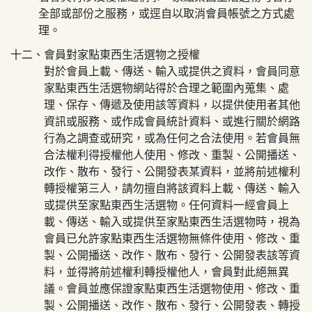
全部或部份之服務，或逕自以取消會員帳號之方式處
理。
十二、會員對
家點東西生活選物
之授權
對於會員上載、傳送、輸入或提供之資料，會員同意
家點東西生活選物
網站得於合理之範圍內蒐集、處
理、保存、傳遞及使用該等資料，以提供使用者其他
資訊或服務、或作成會員統計資料、或進行關於網路
行為之調查或研究，或為任何之合法使用。若會員無
合法權利得授權他人使用、修改、重製、公開播送、
改作、散布、發行、公開發表某資料，並將前述權利
轉授權第三人，請勿擅自將該資料上載、傳送、輸入
或提供至
家點東西生活選物
。任何資料一經會員上
載、傳送、輸入或提供至
家點東西生活選物
時，視為
會員已允許
家點東西生活選物
無條件使用、修改、重
製、公開播送、改作、散布、發行、公開發表該等資
料，並得將前述權利轉授權他人，會員對此絕無異
議。會員並應保證
家點東西生活選物
使用、修改、重
製、公開播送、改作、散布、發行、公開發表、轉授