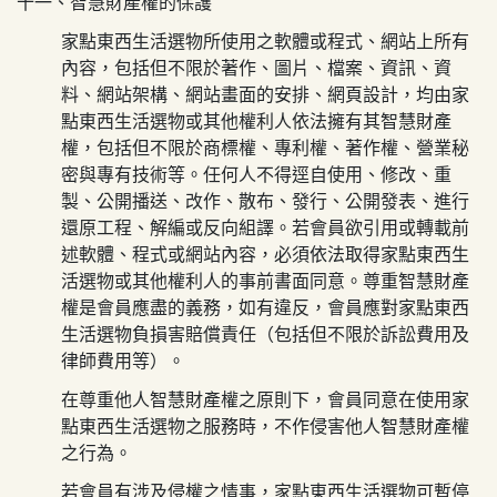
十一、智慧財產權的保護
家點東西生活選物
所使用之軟體或程式、網站上所有
內容，包括但不限於著作、圖片、檔案、資訊、資
料、網站架構、網站畫面的安排、網頁設計，均由
家
點東西生活選物
或其他權利人依法擁有其智慧財產
權，包括但不限於商標權、專利權、著作權、營業秘
密與專有技術等。任何人不得逕自使用、修改、重
製、公開播送、改作、散布、發行、公開發表、進行
還原工程、解編或反向組譯。若會員欲引用或轉載前
述軟體、程式或網站內容，必須依法取得
家點東西生
活選物
或其他權利人的事前書面同意。尊重智慧財產
權是會員應盡的義務，如有違反，會員應對
家點東西
生活選物
負損害賠償責任（包括但不限於訴訟費用及
律師費用等）。
在尊重他人智慧財產權之原則下，會員同意在使用
家
點東西生活選物
之服務時，不作侵害他人智慧財產權
之行為。
若會員有涉及侵權之情事，
家點東西生活選物
可暫停