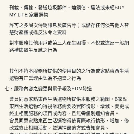
刊載、傳輸、發送垃圾郵件、連鎖信、違法或未經
BUY
MY LIFE
家居選物
許可之多層次傳銷訊息及廣告等；或儲存任何侵害他人智
慧財產權或違反法令之資料
對本服務其他用戶或第三人產生困擾、不悅或違反一般網
路禮節致生反感之行為
其他不符本服務所提供的使用目的之行為或
家點東西生活
選物
有正當理由認為不適當之行為
七、服務內容之變更與電子報及
EDM
發送
會員同意
家點東西生活選物
所提供本服務之範圍，
B
家點
東西生活選物
均得視業務需要及實際情形，增減、變更或
終止相關服務的項目或內容，且無需個別通知會員。
會員同意
家點東西生活選物
得依實際執行情形，增加、修
改或終止相關活動，並選擇最適方式告知會員。