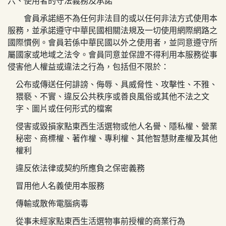
六、使用者的守法義務及承諾
會員承諾絕不為任何非法目的或以任何非法方式使用本
服務，並承諾遵守中華民國相關法規及一切使用網際網路之
國際慣例。會員若係中華民國以外之使用者，並同意遵守所
屬國家或地域之法令。會員同意並保證不得利用本服務從事
侵害他人權益或違法之行為，包括但不限於：
公布或傳送任何誹謗、侮辱、具威脅性、攻擊性、不雅、
猥褻、不實、違反公共秩序或善良風俗或其他不法之文
字、圖片或任何形式的檔案
侵害或毀損
家點東西生活選物
或他人名譽、隱私權、營業
秘密、商標權、著作權、專利權、其他智慧財產權及其他
權利
違反依法律或契約所應負之保密義務
冒用他人名義使用本服務
傳輸或散佈電腦病毒
從事未經
家點東西生活選物
事前授權的商業行為