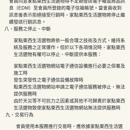
會員同意
家點東西生活選物
得不定期發送電子報或商品訊
息（
EDM
）至會員所登錄的電子信箱帳號。當會員收到
訊息後表示拒絕接受行銷時，
家點東西生活選物將停止繼
續發送行銷訊息
。
八、
服務之停止、中斷
家點東西生活選物
將依一般合理之技術及方式，維持系
統及服務之正常運作。但於以下各項情況時，
家點東西
生活選物
有權可以停止、中斷提供本服務：
家點東西生活選物
網站電子通信設備進行必要之保養及
施工時
發生突發性之電子通信設備故障時
點東西生活選物
網站申請之電子通信服務被停止，無法
提供服務時
由於天災等不可抗力之因素或其他不可歸責於
家點東西
生活選物
致使
家點東西生活選物
網站無法提供服務時
九、交易行為
會員使用本服務進行交易時，應依據
家點東西生活選