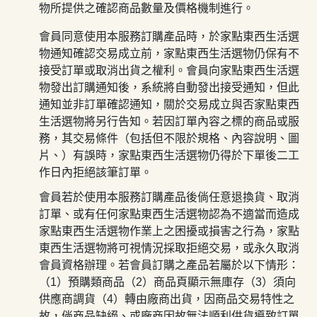
物
所提供之確認商品數量及價格機制進行。
會員同意使用本服務訂購產品時，於
家點東西生活選
物
通知確認交易成立前，
家點東西生活選物
仍保有不
接受訂單或取消出貨之權利。會員向
家點東西生活選
物
發出訂購通知後，系統將自動發出接受通知，但此
通知並非訂單確認通知，關於交易成立與否
家點東西
生活選物
將另行告知。若因訂單內容之標的商品或服
務，其交易條件（包括但不限於規格、內容說明、圖
片、）有誤時，
家點東西生活選物
仍得於下單後二工
作日內拒絕該筆訂單。
會員若於使用本服務訂購產品後倘任意退換貨、取消
訂單、或有任何
家點東西生活選物
認為不適當而造成
家點東西生活選物
作業上之困擾或損害之行為，
家點
東西生活選物
將可視情況採取拒絕交易，或永久取消
會員資格辦理。若會員訂購之產品若屬於以下情形：
（
1
）預購類商品（
2
）商品頁顯示無庫存（
3
）須向
供應商調貨（
4
）轉由廠商出貨，因商品交易特性之
故，倘商品缺絕、或廠商因故無法順利供貨導致訂單