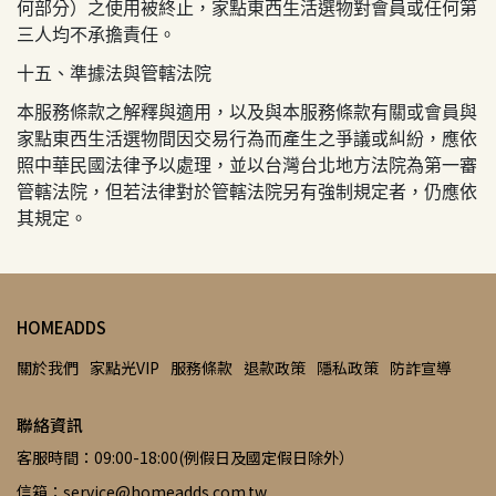
何部分）之使用被終止，
家點東西生活選物
對會員或任何第
三人均不承擔責任。
十五、準據法與管轄法院
本服務條款之解釋與適用，以及與本服務條款有關或會員與
家點東西生活選物
間因交易行為而產生之爭議或糾紛，應依
照中華民國法律予以處理，並以台灣台北地方法院為第一審
管轄法院，但若法律對於管轄法院另有強制規定者，仍應依
其規定。
HOMEADDS
關於我們
家點光VIP
服務條款
退款政策
隱私政策
防詐宣導
聯絡資訊
客服時間：09:00-18:00(例假日及國定假日除外）
信箱：service@homeadds.com.tw