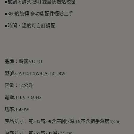
●獨創可調式照明 雙層防熱透視窗
●360度旋轉 多功能配件輕鬆上手
●時間、溫度可自訂調配
品牌：韓國VOTO
型號:CAJ14T-5W/CAJ14T-8W
容量：14公升
電壓:110V，60Hz
功率:1500W
產品尺寸：寬33x高39(含座腳)x深33(不含把手深度4)cm
內部尺寸：寬26x高20x深27.5 cm