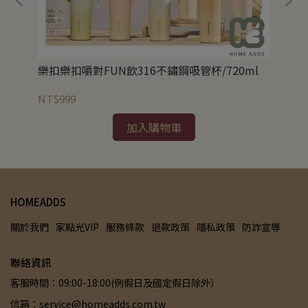
樂扣樂扣嚼對FUN飲316不鏽鋼吸管杯/720ml
韓國
NT$999
NT
加入購物車
HOMEADDS
關於我們
家點光VIP
服務條款
退款政策
隱私政策
防詐宣導
聯絡資訊
客服時間：09:00-18:00(例假日及國定假日除外）
信箱：service@homeadds.com.tw