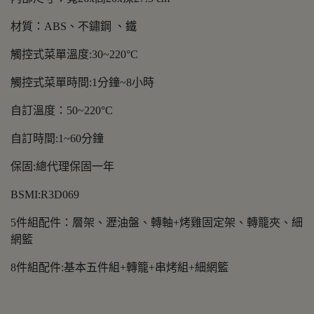
材質：ABS、不鏽鋼 、鐵
觸控式菜單溫度:30~220°C
觸控式菜單時間:1分鐘~8小時
自訂溫度：50~220°C
自訂時間:1~60分鐘
保固:總代理保固一年
BSMI:R3D069
5件組配件：層架、瀝油盤、轉軸+烤雞固定架、轉籠夾、細
網籃
8件組配件:基本五件組+轉籠+串烤組+細網籃