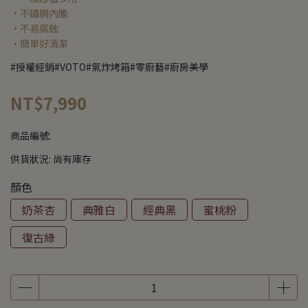
•不鏽鋼內膽
•不易腐蝕
•簡單好清潔
#授權經銷#VOTO#氣炸烤箱#零廚藝#廚房美學
NT$7,990
商品編號:
供貨狀況:
尚有庫存
顏色
奶茶杏
典雅白
經典黑
蜜桃粉
復古綠