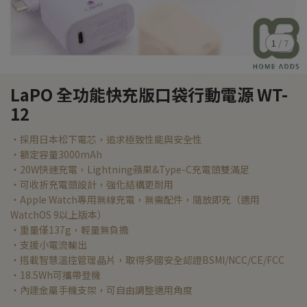
1
/
7
LaPO 全功能快充版口袋行動電源 WT-
12
・採用日本松下電芯，追求極致性能與安全性
・額定容量3000mAh
・20W快速充電，Lightning蘋果&Type-C充電頭雙滿足
・可收折充電頭設計，強化結構更耐用
・Apple Watch專用無線充電，無需配件，隨放即充（適用
WatchOS 9以上版本）
・重量僅137g，輕量無負擔
・支援小電流輸出
・搭載智慧溫控管理晶片，取得多國安全認證BSMI/NCC/CE/FCC
・18.5Wh可攜帶登機
・內建金屬手機支架，可自由調整適用角度