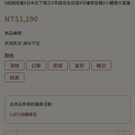
#經銷授權#日本松下電芯#多國安全認證#可攜帶登機#小體積大電量
NT$1,190
商品編號:
供貨狀況:
庫存不足
顏色
清綠
幻紫
那提
蜜粉
暖白
絕黑
此商品參與的優惠活動
LaPO加購專區