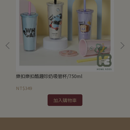
樂扣樂扣酷趣珍奶吸管杯/750ml
樂
NT$349
NT
加入購物車